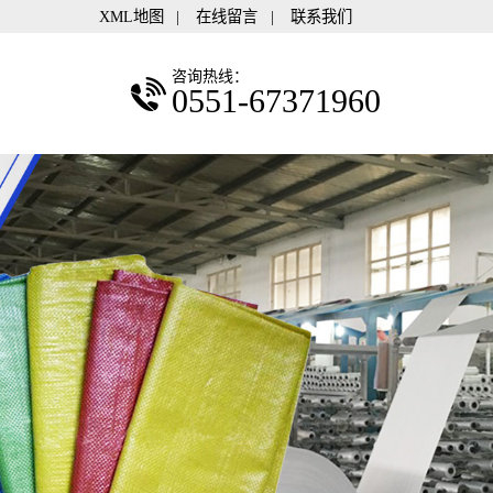
XML地图
|
在线留言
|
联系我们
咨询热线：
0551-67371960