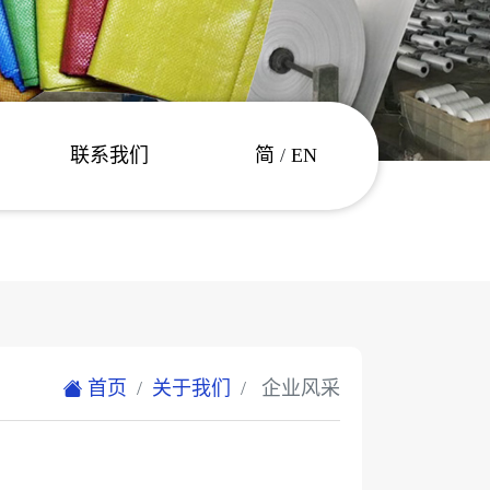
联系我们
简
/
EN
首页
关于我们
企业风采