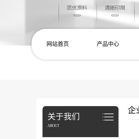
网站首页
产品中心
企
关于我们
ABOUT