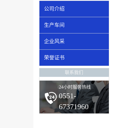
公司介绍
生产车间
企业风采
荣誉证书
联系我们
24小时服务热线
0551-
67371960