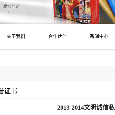
关于我们
合作伙伴
新闻中心
誉证书
2013-2014文明诚