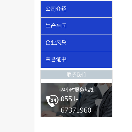
公司介绍
生产车间
企业风采
荣誉证书
联系我们
24小时服务热线
0551-
67371960