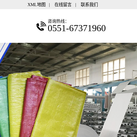
XML地图
|
在线留言
|
联系我们
咨询热线：
0551-67371960