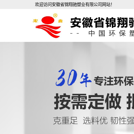
欢迎访问安徽省锦翔驰塑业有限公司网站！